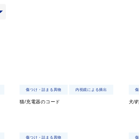
傷つけ・詰まる異物
内視鏡による摘出
傷
猫/充電器のコード
犬/
傷つけ・詰まる異物
傷