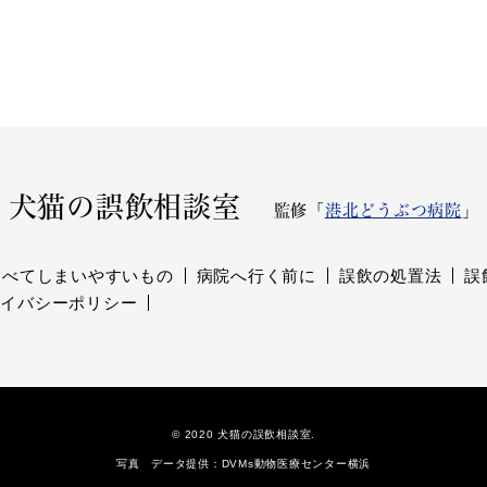
犬猫の誤飲相談室
監修「
港北どうぶつ病院
」
食べてしまいやすいもの
病院へ行く前に
誤飲の処置法
誤
ライバシーポリシー
© 2020 犬猫の誤飲相談室.
写真 データ提供：DVMs動物医療センター横浜