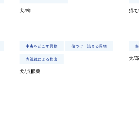
犬/柿
猫/
中毒を起こす異物
傷つけ・詰まる異物
傷
犬/
内視鏡による摘出
犬/点眼薬