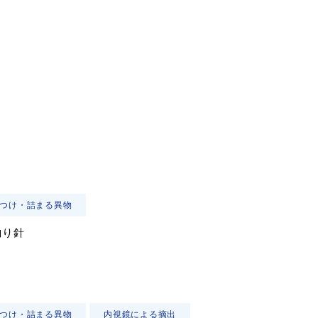
つけ・詰まる異物
釣り針
つけ・詰まる異物
内視鏡による摘出