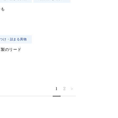
ひも
つけ・詰まる異物
革製のリード
1
2
>