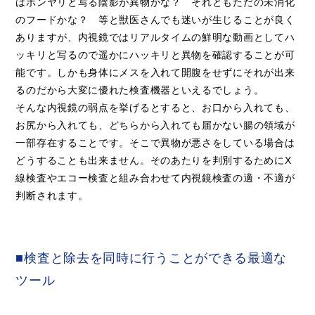
はボンヤリと写る陰影が異物かな？ それともただの未消化
のフードかな？ 等と獣医さんでも迷いが生じることが良く
ありますが、内視鏡ではリアルタイムの鮮明な動画としてハ
ッキリと写るので遥かにハッキリと異物を確認することが可
能です。しかも身体にメスを入れて開腹をせずにそれが出来
るのだから大変に優れた検査機器といえるでしょう。
そんな内視鏡の弱点を挙げるとすると、お口から入れても、
お尻から入れても、どちらから入れても届かない腸の領域が
一部存在することです。そこで異物が悪さをしている場合は
どうすることも出来ません。そのあたりを判別するためにX
線検査やエコー検査と組み合わせて内視鏡検査の適・不適が
判断されます。
■検査と除去を同時に行うことができる最適な
ツール