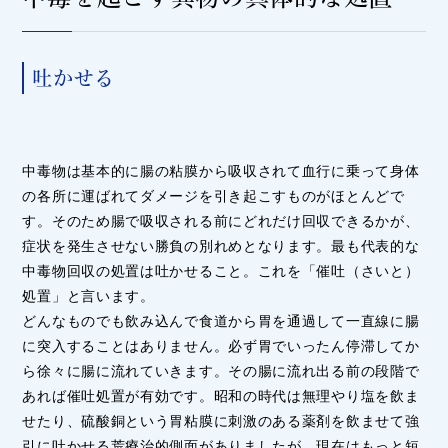
吐かせる
中毒物は基本的に腸の粘膜から吸収されて血行に乗って身体
の各所に運ばれてダメージを引き起こすものがほとんどで
す。そのため腸で吸収される前にどれだけ回収できるかが、
症状を発生させない勝負の別れめとなります。最も代表的な
中毒物回収の処置は吐かせること。これを「催吐（さいと）
処置」と言います。
どんなものでも飲み込んで食道から胃を通過して一直線に腸
に突入することはありません。必ず胃でいったん停滞してか
ら徐々に腸に流れていきます。その腸に流れ出る前の段階で
あれば催吐処置が有効です。昭和の時代は無理やり塩を飲ま
せたり、硫酸銅という胃粘膜に刺激のある薬剤を飲ませて強
引に吐かせる荒療治的側面がありましたが、現在はもっと短