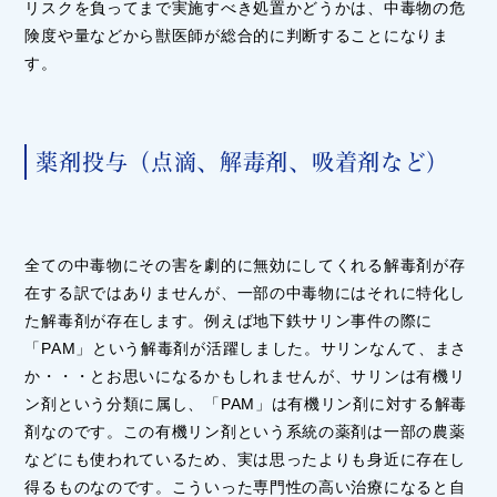
リスクを負ってまで実施すべき処置かどうかは、中毒物の危
険度や量などから獣医師が総合的に判断することになりま
す。
薬剤投与（点滴、解毒剤、吸着剤など）
全ての中毒物にその害を劇的に無効にしてくれる解毒剤が存
在する訳ではありませんが、一部の中毒物にはそれに特化し
た解毒剤が存在します。例えば地下鉄サリン事件の際に
「PAM」という解毒剤が活躍しました。サリンなんて、まさ
か・・・とお思いになるかもしれませんが、サリンは有機リ
ン剤という分類に属し、「PAM」は有機リン剤に対する解毒
剤なのです。この有機リン剤という系統の薬剤は一部の農薬
などにも使われているため、実は思ったよりも身近に存在し
得るものなのです。こういった専門性の高い治療になると自