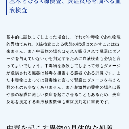
基本となるX線検査、炎症反応を調べる血
液検査
基本的に誤飲してしまった場合に、それが中毒物であれ物理
的異物であれ、X線検査による状態の把握は欠かすことは出
来ません。また中毒物の場合はそれが吸収されて臓器にダメ
ージを与えていないかを判定するために血液検査も必須と言
ってよいでしょう。中毒物を誤飲してしまって最もダメージ
が危惧される臓器は解毒を担当する臓器である肝臓です。ま
た中毒物によっては腎毒性と言って腎臓にダメージを与える
類のものも少なくありません。また刺激性の薬物の場合は胃
や腸の粘膜に激しい炎症を起こさせることもあるため、炎症
反応を測定する血液検査数値も重症度判定に重要です。
中毒を起こす異物の具体的な処置